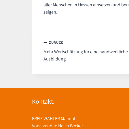
aller Menschen in Hessen einsetzen und berei
zeigen.
Beitragsnavigation
ZURÜCK
Mehr Wertschätzung für eine handwerkliche
Ausbildung
Kontakt:
FREIE WÄHLER Maintal
Vorsitzender: Heico Becker