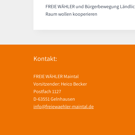
FREIE WÄHLER und Bürgerbewegung Ländlic
Raum wollen kooperieren
Kontakt:
FREIE WÄHLER Maintal
Vorsitzender: Heico Becker
Postfach 1127
D-63551 Gelnhausen
info@freiewaehler-maintal.de