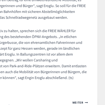
gerinnen und Bürger“, sagt Eroglu. So soll für die FREIE
an Bahnhöfen mit sicheren Abstellmöglichkeiten
 das Schnellradwegenetz ausgebaut werden.
v zu halten, sprechen sich die FREIE WÄHLER für
ung des bestehenden ÖPNV-Angebots. „In etlichen
rgerbusse, die von ehrenamtlichen Fahrerinnen und
nzept für ganz Hessen werden, gerade im ländlichen
ärt Eroglu. In Ballungszentren ist vor allem dem
egegnen. „Wir wollen Carsharing und
 von Park-and-Ride-Plätzen erweitern. Damit entlasten
öhen auch die Mobilität von Bürgerinnen und Bürgern, die
 können“, sagt Engin Eroglu abschließend. (ts)
WEITER