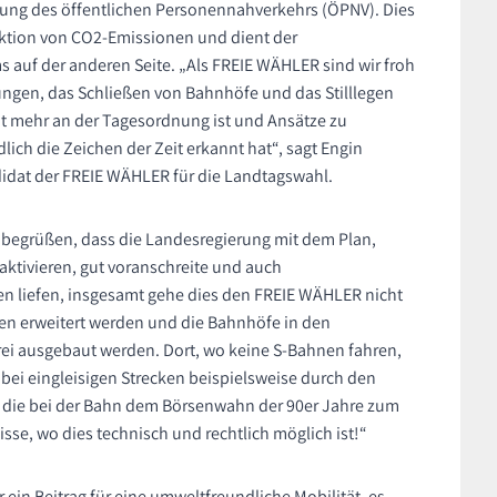
ung des öffentlichen Personennahverkehrs (ÖPNV). Dies
uktion von CO2-Emissionen und dient der
s auf der anderen Seite. „Als FREIE WÄHLER sind wir froh
ungen, das Schließen von Bahnhöfe und das Stilllegen
t mehr an der Tagesordnung ist und Ansätze zu
ich die Zeichen der Zeit erkannt hat“, sagt Engin
idat der FREIE WÄHLER für die Landtagswahl.
u begrüßen, dass die Landesregierung mit dem Plan,
eaktivieren, gut voranschreite und auch
en liefen, insgesamt gehe dies den FREIE WÄHLER nicht
en erweitert werden und die Bahnhöfe in den
i ausgebaut werden. Dort, wo keine S-Bahnen fahren,
ei eingleisigen Strecken beispielsweise durch den
die bei der Bahn dem Börsenwahn der 90er Jahre zum
isse, wo dies technisch und rechtlich möglich ist!“
ein Beitrag für eine umweltfreundliche Mobilität, es