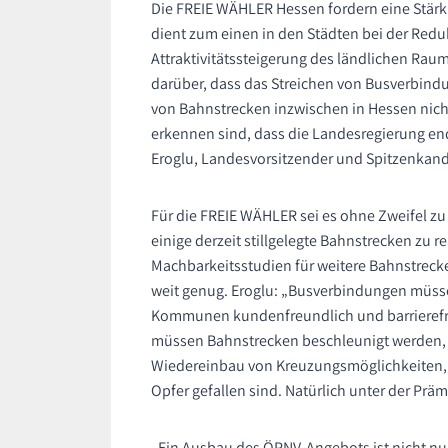
Die FREIE WÄHLER Hessen fordern eine Stärk
dient zum einen in den Städten bei der Red
Attraktivitätssteigerung des ländlichen Raum
darüber, dass das Streichen von Busverbind
von Bahnstrecken inzwischen in Hessen nich
erkennen sind, dass die Landesregierung endl
Eroglu, Landesvorsitzender und Spitzenkand
Für die FREIE WÄHLER sei es ohne Zweifel z
einige derzeit stillgelegte Bahnstrecken zu r
Machbarkeitsstudien für weitere Bahnstreck
weit genug. Eroglu: „Busverbindungen müss
Kommunen kundenfreundlich und barrierefre
müssen Bahnstrecken beschleunigt werden, b
Wiedereinbau von Kreuzungsmöglichkeiten, 
Opfer gefallen sind. Natürlich unter der Präm
„Ein Ausbau des ÖPNV-Angebots ist nicht nur 