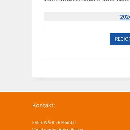
202
REGIO
Kontakt:
FREIE WÄHLER Maintal
Vorsitzender: Heico Becker