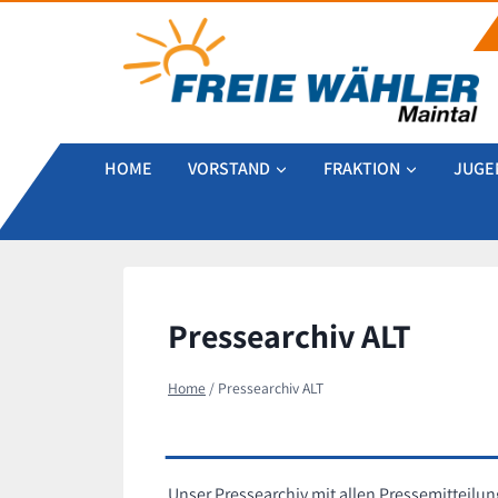
Zum
Inhalt
springen
HOME
VORSTAND
FRAKTION
JUGE
Pressearchiv ALT
Home
/
Pressearchiv ALT
Unser Pressearchiv mit allen Pressemitteil