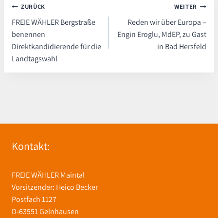
Beitragsnavigation
ZURÜCK
WEITER
FREIE WÄHLER Bergstraße
Reden wir über Europa –
benennen
Engin Eroglu, MdEP, zu Gast
Direktkandidierende für die
in Bad Hersfeld
Landtagswahl
Kontakt:
FREIE WÄHLER Maintal
Vorsitzender: Heico Becker
Postfach 1127
D-63551 Gelnhausen